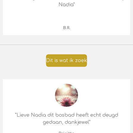
Nadia"
B.R.
Dit is wat ik zoek
"Lieve Nadia dit bosbad heeft echt deugd
gedaan, dankjewel
"